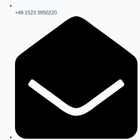
‪+49 1523 3950220‬